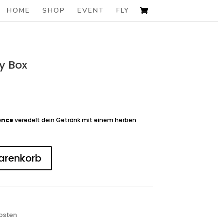
HOME
SHOP
EVENT
FLY
y Box
ence
veredelt dein Getränk mit einem herben
arenkorb
osten