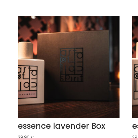
essence lavender Box
e
39,90
€
39