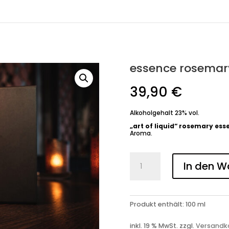
essence rosemar
39,90
€
Alkoholgehalt 23% vol.
„art of liquid“ rosemary ess
Aroma.
essence
rosemary
In den W
Box
Menge
Produkt enthält: 100
ml
inkl. 19 % MwSt.
zzgl.
Versandk