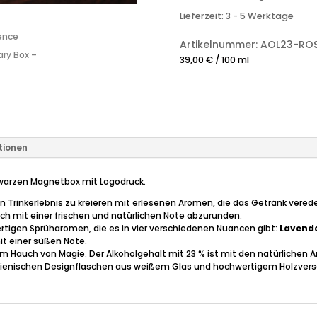
Lieferzeit:
3 - 5 Werktage
Artikelnummer:
AOL23-RO
39,00
€
/
100
ml
tionen
warzen Magnetbox mit Logodruck.
in Trinkerlebnis zu kreieren mit erlesenen Aromen, die das Getränk ver
ch mit einer frischen und natürlichen Note abzurunden.
tigen Sprüharomen, die es in vier verschiedenen Nuancen gibt:
Lavend
t einer süßen Note.
nem Hauch von Magie. Der Alkoholgehalt mit 23 % ist mit den natürliche
alienischen Designflaschen aus weißem Glas und hochwertigem Holzvers