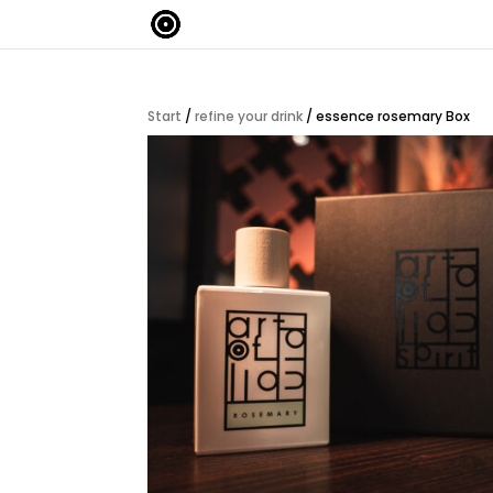
Start
/
refine your drink
/ essence rosemary Box