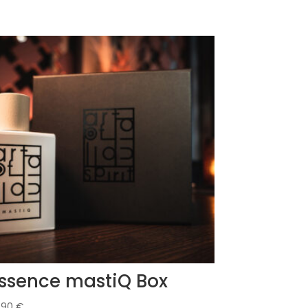
ssence mastiQ Box
,90
€