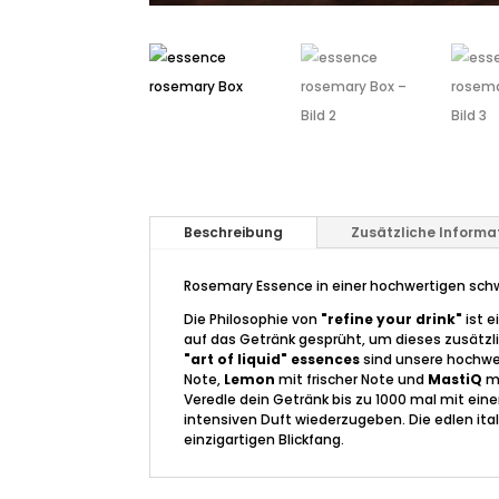
Beschreibung
Zusätzliche Informa
Rosemary Essence in einer hochwertigen sch
Die Philosophie von
"refine your drink"
ist e
auf das Getränk gesprüht, um dieses zusätzli
"art of liquid" essences
sind unsere hochwer
Note,
Lemon
mit frischer Note und
MastiQ
mi
Veredle dein Getränk bis zu 1000 mal mit ei
intensiven Duft wiederzugeben. Die edlen it
einzigartigen Blickfang.