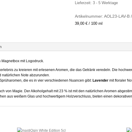
Lieferzeit:
3 - 5 Werktage
Artikelnummer:
AOL23-LAV-B
39,00
€
/
100
ml
n
n Magnetbox mit Logodruck.
nkerlebnis zu kreieren mit erlesenen Aromen, die das Getränk veredeln. Die hoch
nd natürlichen Note abzurunden.
Sprüharomen, die es in vier verschiedenen Nuancen gibt:
Lavender
mit floraler No
ch von Magie. Der Alkoholgehalt mit 23 % ist mit den natürlichen Aromen abgestim
chen aus weißem Glas und hochwertigem Holzverschluss, bieten einen dekorativen 