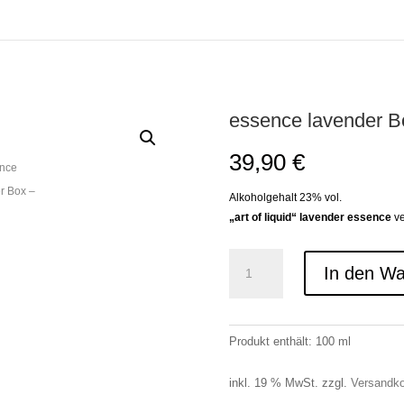
essence lavender B
39,90
€
Alkoholgehalt 23% vol.
„art of liquid“ lavender essence
ve
essence
lavender
In den W
Box
Menge
Produkt enthält: 100
ml
inkl. 19 % MwSt.
zzgl.
Versandk