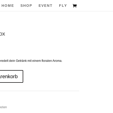
HOME
SHOP
EVENT
FLY
ox
redelt dein Getränk mit einem floralen Aroma.
arenkorb
osten